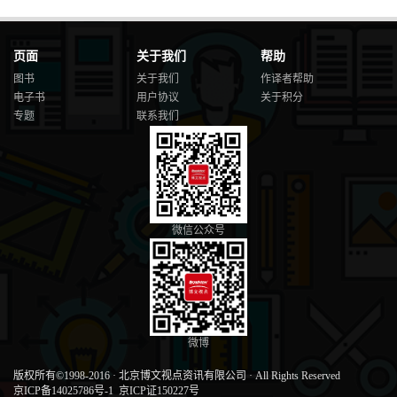
页面
关于我们
帮助
图书
关于我们
作译者帮助
电子书
用户协议
关于积分
专题
联系我们
微信公众号
微博
版权所有©1998-2016
·
北京博文视点资讯有限公司
·
All Rights Reserved
京ICP备14025786号-1
京ICP证150227号