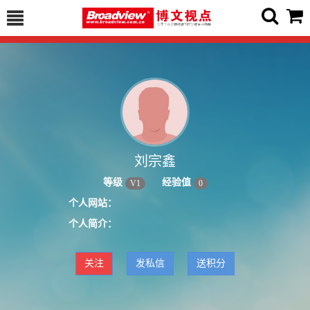
刘宗鑫
等级
经验值
V
1
0
个人网站：
个人简介：
关注
发私信
送积分