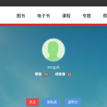
图书
电子书
课程
专题
mrgsk
等级
经验值
V
1
13
关注
发私信
送积分