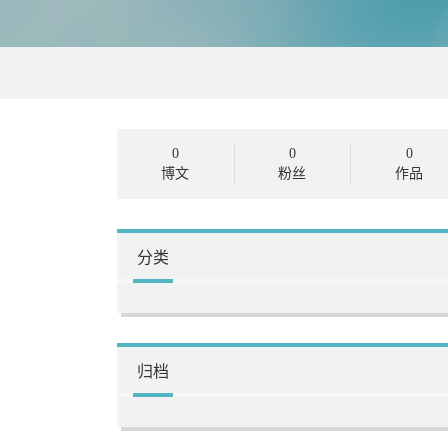
0
0
0
博文
粉丝
作品
分类
归档