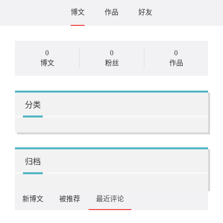
博文
作品
好友
0
0
0
博文
粉丝
作品
分类
归档
新博文
被推荐
最近评论