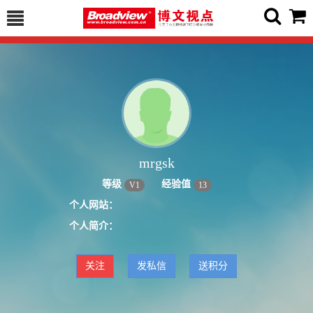
mrgsk
等级
经验值
V
1
13
个人网站：
个人简介：
关注
发私信
送积分