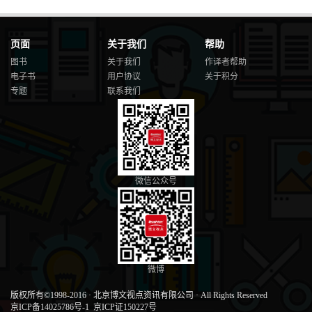
页面
关于我们
帮助
图书
关于我们
作译者帮助
电子书
用户协议
关于积分
专题
联系我们
微信公众号
微博
版权所有©1998-2016
·
北京博文视点资讯有限公司
·
All Rights Reserved
京ICP备14025786号-1
京ICP证150227号