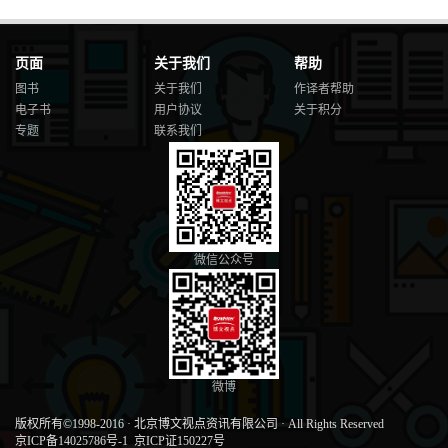
页面
关于我们
帮助
图书
关于我们
作译者帮助
电子书
用户协议
关于积分
专题
联系我们
微信公众号
微博
版权所有©1998-2016
·
北京博文视点资讯有限公司
·
All Rights Reserved
京ICP备14025786号-1
京ICP证150227号