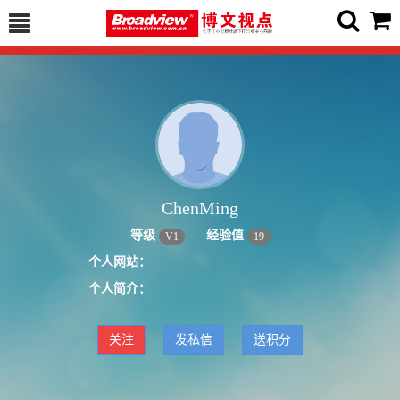
ChenMing
等级
经验值
V
1
19
个人网站：
个人简介：
关注
发私信
送积分