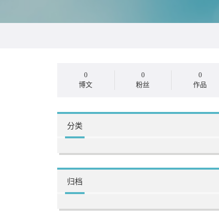
0
0
0
博文
粉丝
作品
分类
归档