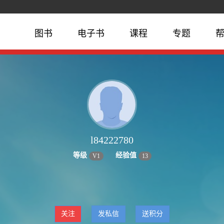
图书
电子书
课程
专题
l84222780
等级
经验值
V
1
13
关注
发私信
送积分