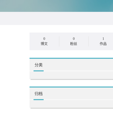
0
0
1
博文
粉丝
作品
分类
归档