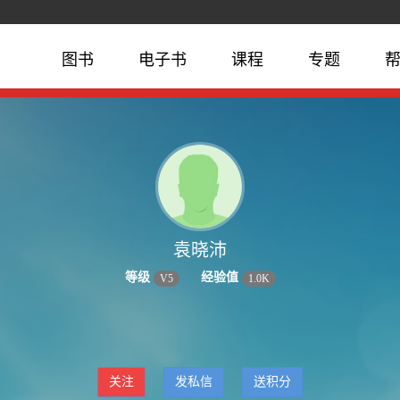
图书
电子书
课程
专题
袁晓沛
等级
经验值
V
5
1.0K
关注
发私信
送积分