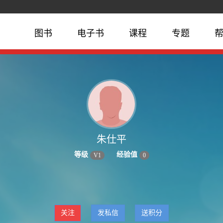
图书
电子书
课程
专题
朱仕平
等级
经验值
V
1
0
关注
发私信
送积分