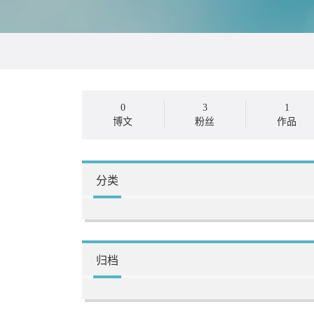
0
3
1
博文
粉丝
作品
分类
归档