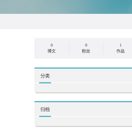
0
0
1
博文
粉丝
作品
分类
归档