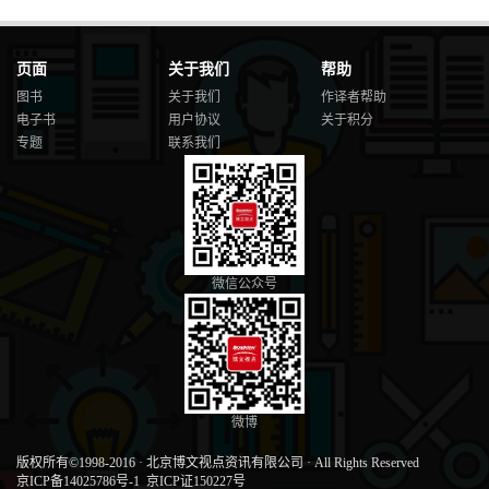
页面
关于我们
帮助
图书
关于我们
作译者帮助
电子书
用户协议
关于积分
专题
联系我们
微信公众号
微博
版权所有©1998-2016
·
北京博文视点资讯有限公司
·
All Rights Reserved
京ICP备14025786号-1
京ICP证150227号