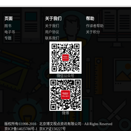
页面
关于我们
帮助
图书
关于我们
作译者帮助
电子书
用户协议
关于积分
专题
联系我们
微信公众号
微博
版权所有©1998-2016
·
北京博文视点资讯有限公司
·
All Rights Reserved
京ICP备14025786号-1
京ICP证150227号