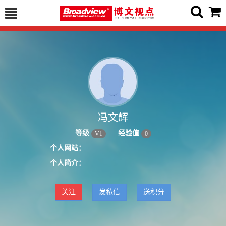
冯文辉
等级
经验值
V
1
0
个人网站：
个人简介：
关注
发私信
送积分