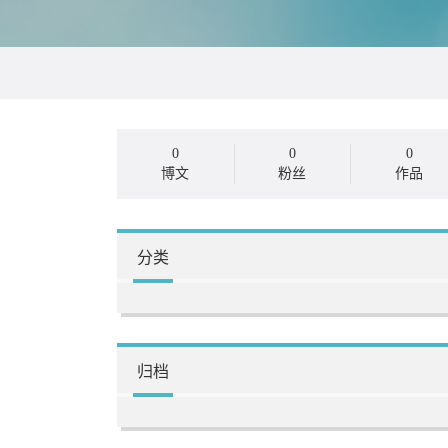
0
0
0
博文
粉丝
作品
分类
归档