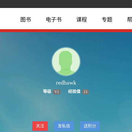
图书
电子书
课程
专题
redhawk
等级
经验值
V
1
13
关注
发私信
送积分