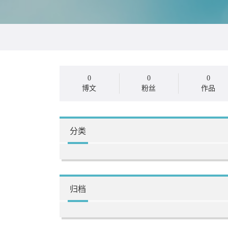
0
0
0
博文
粉丝
作品
分类
归档