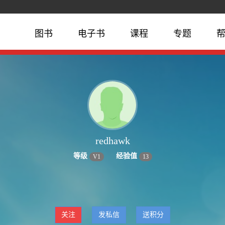
图书
电子书
课程
专题
redhawk
等级
经验值
V
1
13
关注
发私信
送积分