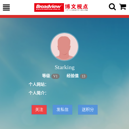
Starking
等级
经验值
V
1
13
个人网站：
个人简介：
关注
发私信
送积分