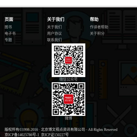
页面
关于我们
帮助
图书
关于我们
作译者帮助
电子书
用户协议
关于积分
专题
联系我们
微信公众号
微博
版权所有©1998-2016
·
北京博文视点资讯有限公司
·
All Rights Reserved
京ICP备14025786号-1
京ICP证150227号