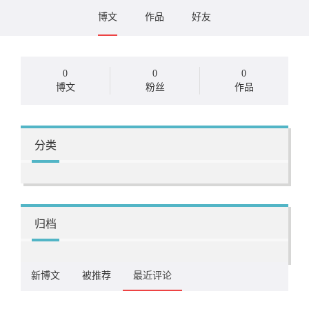
博文
作品
好友
0
0
0
博文
粉丝
作品
分类
归档
新博文
被推荐
最近评论