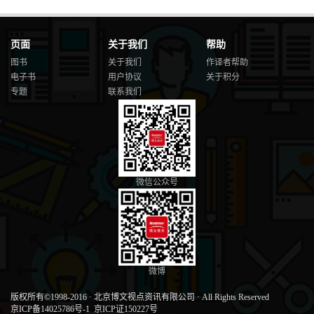
页面
关于我们
帮助
图书
关于我们
作译者帮助
电子书
用户协议
关于积分
专题
联系我们
微信公众号
微博
版权所有©1998-2016
·
北京博文视点资讯有限公司
·
All Rights Reserved
京ICP备14025786号-1
京ICP证150227号