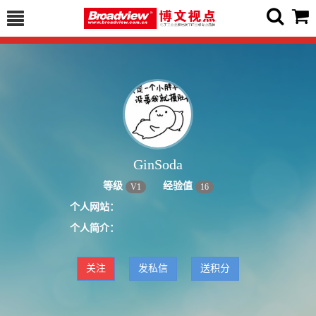
GinSoda
等级
经验值
V
1
16
个人网站：
个人简介：
关注
发私信
送积分