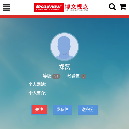
郑磊
等级
经验值
V
1
0
个人网站：
个人简介：
关注
发私信
送积分