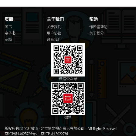
页面
关于我们
帮助
图书
关于我们
作译者帮助
电子书
用户协议
关于积分
专题
联系我们
微信公众号
微博
版权所有©1998-2016
·
北京博文视点资讯有限公司
·
All Rights Reserved
京ICP备14025786号-1
京ICP证150227号