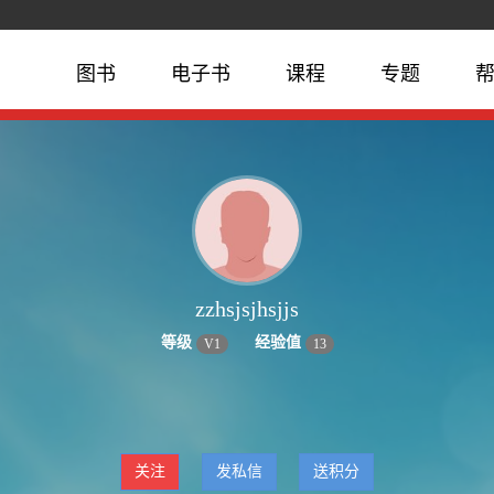
图书
电子书
课程
专题
zzhsjsjhsjjs
等级
经验值
V
1
13
关注
发私信
送积分