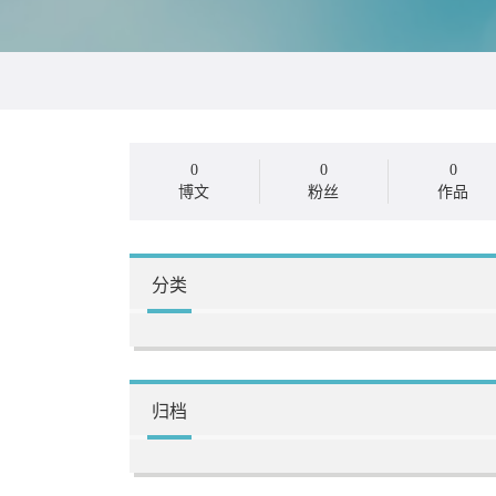
0
0
0
博文
粉丝
作品
分类
归档