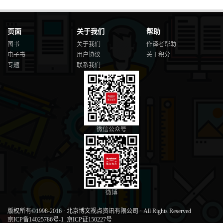
页面
关于我们
帮助
图书
关于我们
作译者帮助
电子书
用户协议
关于积分
专题
联系我们
微信公众号
微博
版权所有©1998-2016
·
北京博文视点资讯有限公司
·
All Rights Reserved
京ICP备14025786号-1
京ICP证150227号