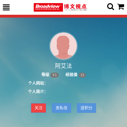
阿艾法
等级
经验值
V
1
13
个人网站：
个人简介：
关注
发私信
送积分