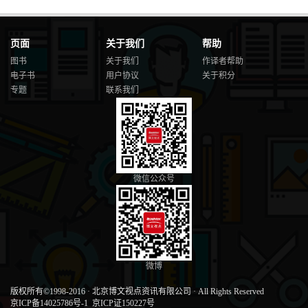
页面
关于我们
帮助
图书
关于我们
作译者帮助
电子书
用户协议
关于积分
专题
联系我们
微信公众号
微博
版权所有©1998-2016
·
北京博文视点资讯有限公司
·
All Rights Reserved
京ICP备14025786号-1
京ICP证150227号