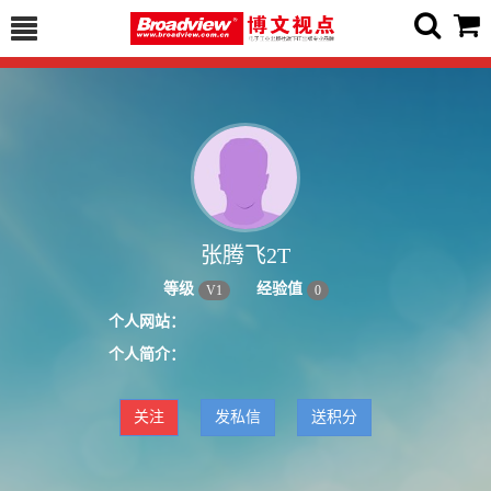
张腾飞2T
等级
经验值
V
1
0
个人网站：
个人简介：
关注
发私信
送积分