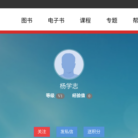
图书
电子书
课程
专题
杨学志
等级
经验值
V
1
0
关注
发私信
送积分