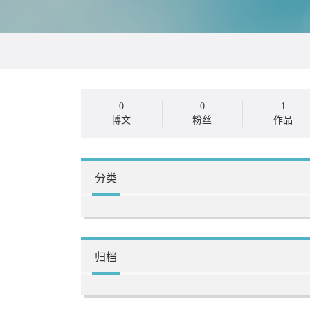
0
0
1
博文
粉丝
作品
分类
归档