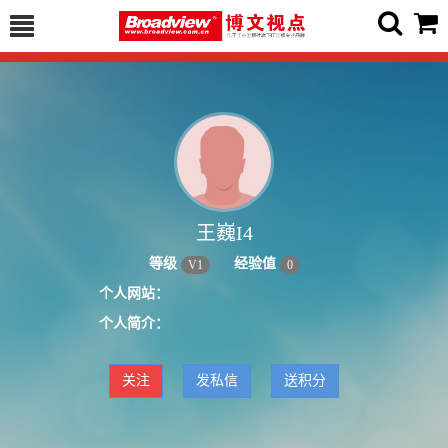
王巍I4
等级
经验值
V
1
0
个人网站：
个人简介：
关注
发私信
送积分