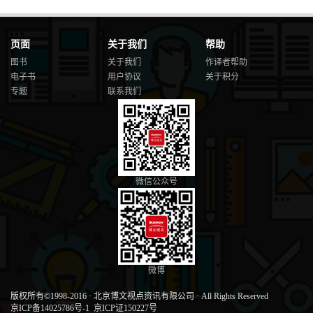
页面
关于我们
帮助
图书
关于我们
作译者帮助
电子书
用户协议
关于积分
专题
联系我们
微信公众号
微博
版权所有©1998-2016
·
北京博文视点资讯有限公司
·
All Rights Reserved
京ICP备14025786号-1
京ICP证150227号