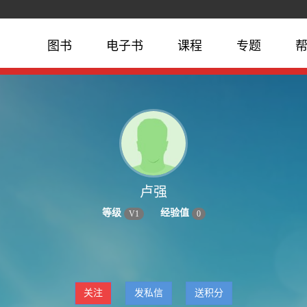
图书
电子书
课程
专题
卢强
等级
经验值
V
1
0
关注
发私信
送积分