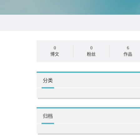
0
0
6
博文
粉丝
作品
分类
归档