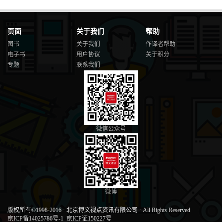
页面
关于我们
帮助
图书
关于我们
作译者帮助
电子书
用户协议
关于积分
专题
联系我们
微信公众号
微博
版权所有©1998-2016
·
北京博文视点资讯有限公司
·
All Rights Reserved
京ICP备14025786号-1
京ICP证150227号