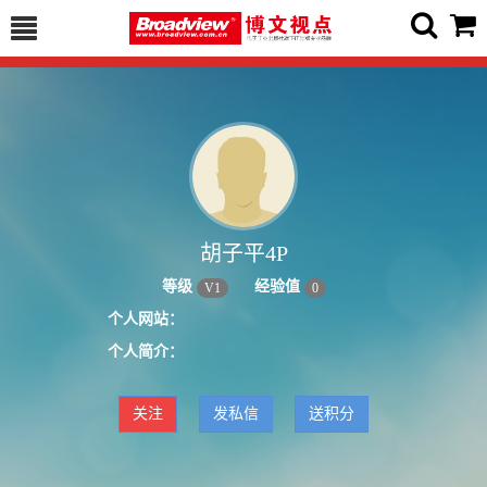
胡子平4P
等级
经验值
V
1
0
个人网站：
个人简介：
关注
发私信
送积分