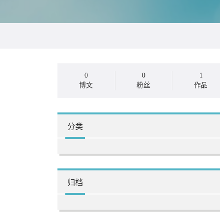
0
0
1
博文
粉丝
作品
分类
归档