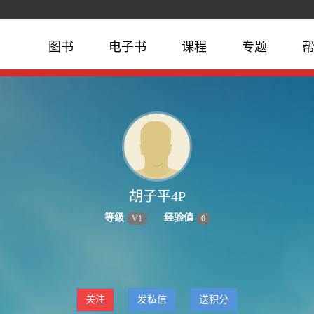
图书
电子书
课程
专题
胡子平4P
等级
经验值
V
1
0
关注
发私信
送积分