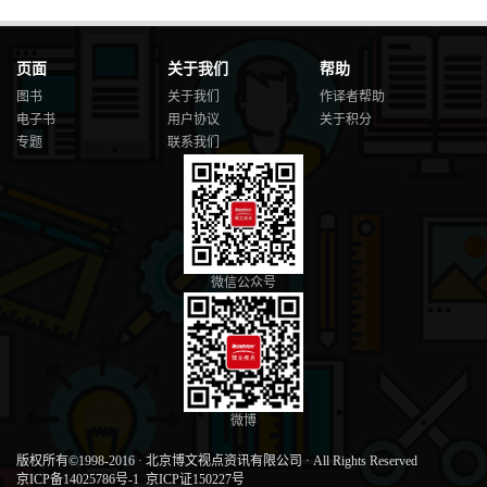
页面
关于我们
帮助
图书
关于我们
作译者帮助
电子书
用户协议
关于积分
专题
联系我们
微信公众号
微博
版权所有©1998-2016
·
北京博文视点资讯有限公司
·
All Rights Reserved
京ICP备14025786号-1
京ICP证150227号