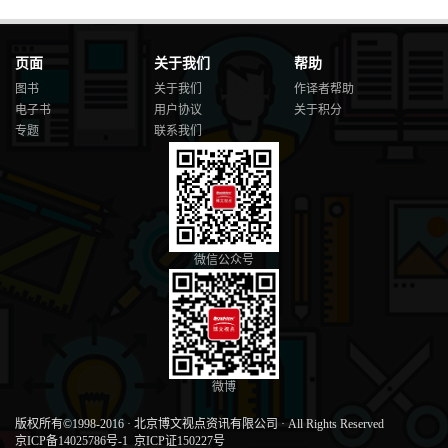
页面
关于我们
帮助
图书
关于我们
作译者帮助
电子书
用户协议
关于积分
专题
联系我们
微信公众号
微博
版权所有©1998-2016
·
北京博文视点资讯有限公司
·
All Rights Reserved
京ICP备14025786号-1
京ICP证150227号