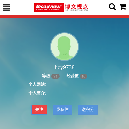
hzy9738
等级
经验值
V
1
16
个人网站：
个人简介：
关注
发私信
送积分