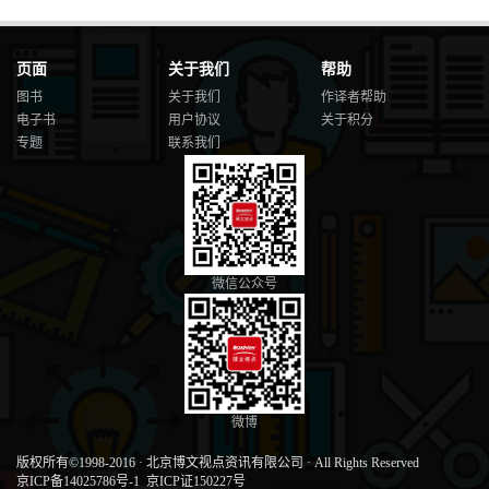
页面
关于我们
帮助
图书
关于我们
作译者帮助
电子书
用户协议
关于积分
专题
联系我们
微信公众号
微博
版权所有©1998-2016
·
北京博文视点资讯有限公司
·
All Rights Reserved
京ICP备14025786号-1
京ICP证150227号