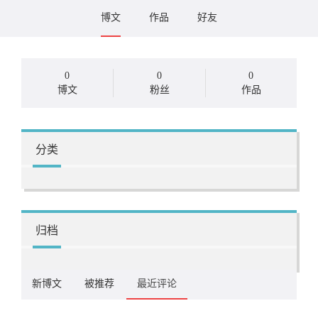
博文
作品
好友
0
0
0
博文
粉丝
作品
分类
归档
新博文
被推荐
最近评论