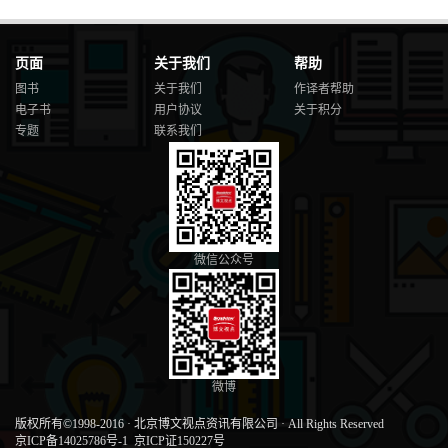
页面
关于我们
帮助
图书
关于我们
作译者帮助
电子书
用户协议
关于积分
专题
联系我们
微信公众号
微博
版权所有©1998-2016
·
北京博文视点资讯有限公司
·
All Rights Reserved
京ICP备14025786号-1
京ICP证150227号