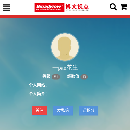
一pan花生
等级
经验值
V
1
13
个人网站：
个人简介：
关注
发私信
送积分