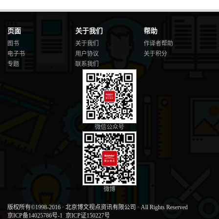
页面
关于我们
帮助
图书
关于我们
作译者帮助
电子书
用户协议
关于积分
专题
联系我们
微信公众号
微博
版权所有©1998-2016
·
北京博文视点资讯有限公司
·
All Rights Reserved
京ICP备14025786号-1
京ICP证150227号