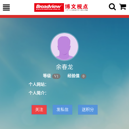
余春龙
等级
经验值
V
1
0
个人网站：
个人简介：
关注
发私信
送积分