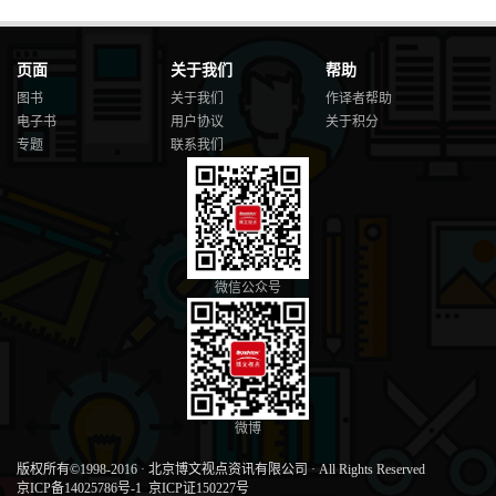
页面
关于我们
帮助
图书
关于我们
作译者帮助
电子书
用户协议
关于积分
专题
联系我们
微信公众号
微博
版权所有©1998-2016
·
北京博文视点资讯有限公司
·
All Rights Reserved
京ICP备14025786号-1
京ICP证150227号