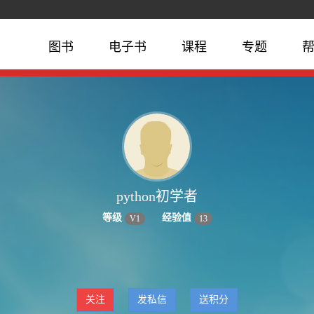
图书
电子书
课程
专题
python初学者
等级
经验值
V
1
13
关注
发私信
送积分