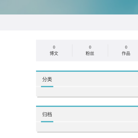
0
0
0
博文
粉丝
作品
分类
归档