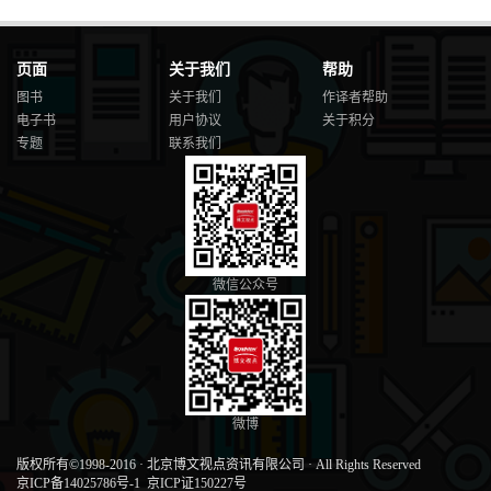
页面
关于我们
帮助
图书
关于我们
作译者帮助
电子书
用户协议
关于积分
专题
联系我们
微信公众号
微博
版权所有©1998-2016
·
北京博文视点资讯有限公司
·
All Rights Reserved
京ICP备14025786号-1
京ICP证150227号