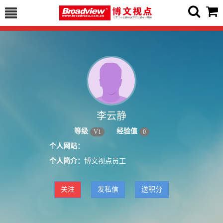
李云静
等级
经验值
V
1
0
个人网站：
个人简介：
博文视点员工
关注
发私信
送积分