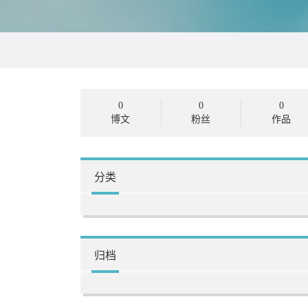
0
0
0
博文
粉丝
作品
分类
归档