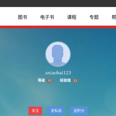
图书
电子书
课程
专题
axiaobai123
等级
经验值
V
1
13
关注
发私信
送积分