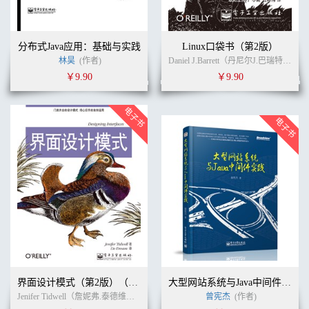
分布式Java应用：基础与实践
Linux口袋书（第2版）
林昊
(作者)
Daniel J.Barrett（丹尼尔J.巴瑞特） (作者)
￥9.90
￥9.90
界面设计模式（第2版）（全彩）
大型网站系统与Java中间件实践
Jenifer Tidwell（詹妮弗.泰德维尔） (作者)
蒋芳
(译者)
曾宪杰
(作者)