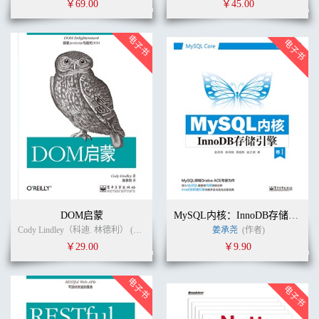
￥69.00
￥45.00
DOM启蒙
MySQL内核：InnoDB存储引擎 卷1
Cody Lindley（科迪. 林德利） (作者)
陈养剑
(译者)
姜承尧
(作者)
￥29.00
￥9.90