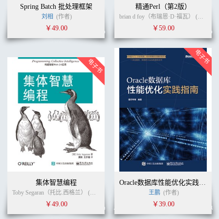
Spring Batch 批处理框架
精通Perl（第2版）
刘相
(作者)
brian d foy（布瑞恩·D·福瓦） (作者)
￥49.00
￥59.00
集体智慧编程
Oracle数据库性能优化实践指南
Toby Segaran（托比.西格兰） (作者)
莫映
(译者)
王鹏
(作者)
￥49.00
￥39.00