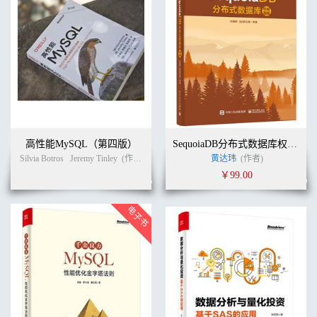
高性能MySQL（第四版）
SequoiaDB分布式数据库权威指南
Silvia Botros
Jeremy Tinley
(作者)
宁海元
周振兴
黄达玮
张新铭
(作者)
(译者)
￥99.00