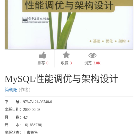
推荐
0
收藏
3
浏览
3.0K
MySQL性能调优与架构设计
简朝阳
(作者)
书 号：
978-7-121-08740-0
出版日期：
2009-06-08
页 数：
424
开 本：
16(185*230)
出版状态：
上市销售