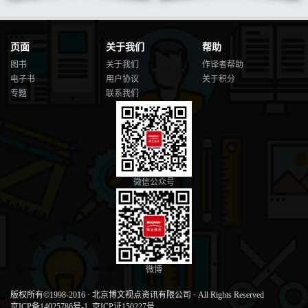
页面
关于我们
帮助
图书
关于我们
作译者帮助
电子书
用户协议
关于积分
专题
联系我们
微信公众号
微博
版权所有©1998-2016
·
北京博文视点资讯有限公司
·
All Rights Reserved
京ICP备14025786号-1
京ICP证150227号