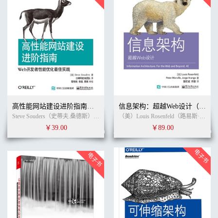
高性能网站建设进阶指南：Web开发者性能优化最佳实践
信息架构：超越Web设计（第4版）（全彩）
Steve Souders（史蒂夫.桑德斯） (作者)
鄢学鹍
(译者)
（美）Louis Rosenfeld（路易斯·罗森菲尔德）, Peter Morville（彼得.莫尔维莱）, Jorge Arango（豪尔赫·阿朗戈） (作者)
￥39.00
￥89.00