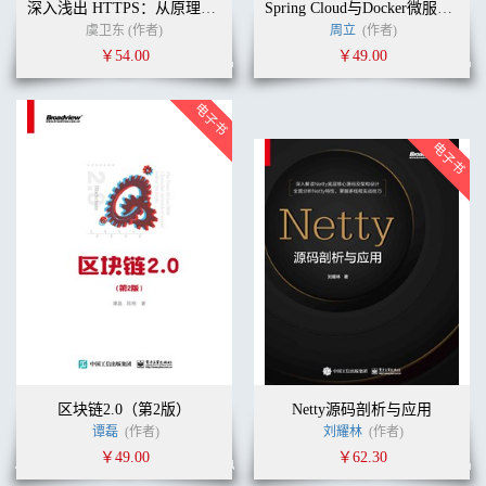
深入浅出 HTTPS：从原理到实战
Spring Cloud与Docker微服务架构实战（第2版）
虞卫东 (作者)
周立
(作者)
￥54.00
￥49.00
区块链2.0（第2版）
Netty源码剖析与应用
谭磊
(作者)
刘耀林
(作者)
￥49.00
￥62.30