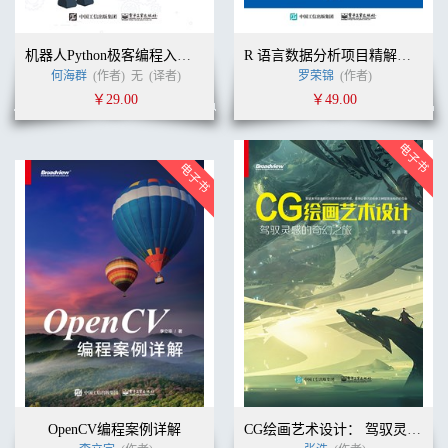
机器人Python极客编程入门与实战
R 语言数据分析项目精解：理论、方法、实战
何海群
(作者)
无
(译者)
罗荣锦
(作者)
￥29.00
￥49.00
OpenCV编程案例详解
CG绘画艺术设计： 驾驭灵感的奇幻之旅