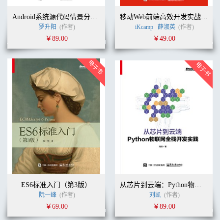
Android系统源代码情景分析（第三版）
移动Web前端高效开发实战：HTML 5 + CSS 3 + JavaScript + Webpack + React Native + Vue.js + Node.js
罗升阳
(作者)
iKcamp
薛淑英
(作者)
￥89.00
￥49.00
ES6标准入门（第3版）
从芯片到云端：Python物联网全栈开发实践
阮一峰
(作者)
刘凯
(作者)
￥69.00
￥89.00