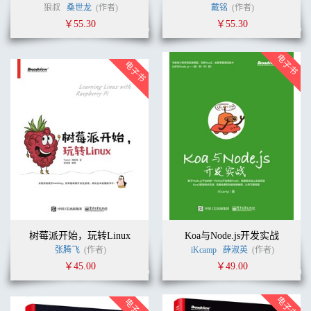
狼叔
桑世龙
(作者)
戴铭
(作者)
￥55.30
￥55.30
树莓派开始，玩转Linux
Koa与Node.js开发实战
张腾飞
(作者)
iKcamp
薛淑英
(作者)
￥45.00
￥49.00