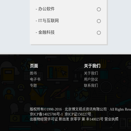
- 办公软件
- IT与互联网
- 金融科技
页面
关于我们
图书
关于我们
电子书
用户协议
专题
联系我们
版权所有©1998-2016
·
北京博文视点资讯有限公司
·
All Rights Res
京ICP备14025786号-1
京ICP证150227号
出版物经营许可证 新出发 京零字 第 丰140025号
营业执照