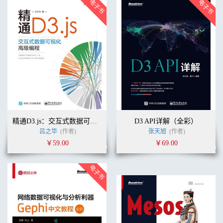
精通D3.js：交互式数据可视化高级编程
D3 API详解（全彩）
吕之华
(作者)
张天旭
(作者)
￥59.00
￥69.00