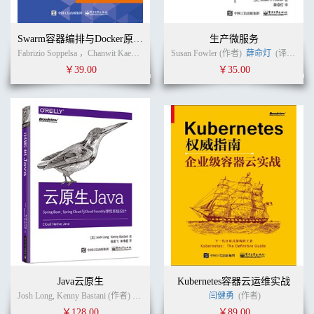
Swarm容器编排与Docker原生集群
生产微服务
Fabrizio Soppelsa ，Chanwit Kaewkasi (作者) 崔婧雯 (译者)
Susan Fowler (作者)
薛命灯
(译者)
￥39.00
￥35.00
Java云原生
Kubernetes容器云运维实战
Josh Long, Kenny Bastani (作者)
张若飞
(译者)
闫健勇
(作者)
￥128.00
￥89.00