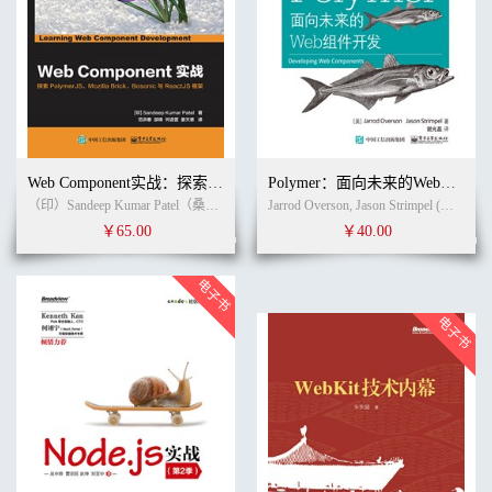
Web Component实战：探索PolymerJS、Mozilla Brick、Bosonic与ReactJS框架
Polymer：面向未来的Web组件开发
（印）Sandeep Kumar Patel（桑迪普·库马尔·帕特尔） (作者)
范洪春
(译者)
Jarrod Overson, Jason Strimpel (作者) 谢光磊 (译者)
￥65.00
￥40.00