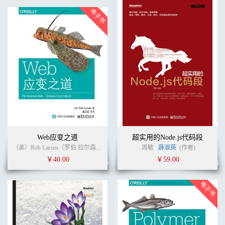
Web应变之道
超实用的Node.js代码段
（美）Rob Larsen（罗伯.拉尔森） (作者)
莫卫红
周敏
(译者)
薛淑英
(作者)
￥40.00
￥59.00