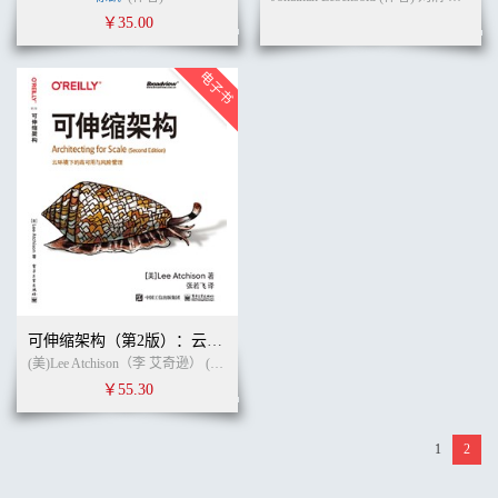
￥35.00
可伸缩架构（第2版）：云环境下的高可用与风险管理
(美)Lee Atchison（李 艾奇逊） (作者)
张若飞
(译者)
￥55.30
1
2