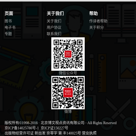
页面
关于我们
帮助
图书
关于我们
作译者帮助
电子书
用户协议
关于积分
专题
联系我们
微信公众号
微博
版权所有©1998-2016
·
北京博文视点资讯有限公司
·
All Rights Reserved
京ICP备14025786号-1
京ICP证150227号
出版物经营许可证 新出发 京零字 第 丰140025号
营业执照