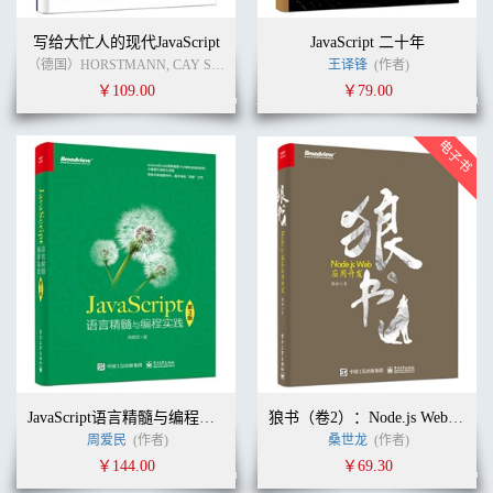
写给大忙人的现代JavaScript
JavaScript 二十年
（德国）HORSTMANN, CAY S. (作者)
浙江阿里巴巴聚橙技术发展有限公司
王译锋
(作者)
(
￥109.00
￥79.00
JavaScript语言精髓与编程实践（第3版）
狼书（卷2）：Node.js Web应用开发
周爱民
(作者)
桑世龙
(作者)
￥144.00
￥69.30