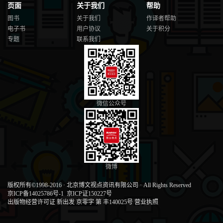
页面
关于我们
帮助
图书
关于我们
作译者帮助
电子书
用户协议
关于积分
专题
联系我们
微信公众号
微博
版权所有©1998-2016
·
北京博文视点资讯有限公司
·
All Rights Reserved
京ICP备14025786号-1
京ICP证150227号
出版物经营许可证 新出发 京零字 第 丰140025号
营业执照