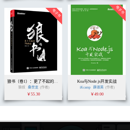
狼书（卷1）：更了不起的Node.js
Koa与Node.js开发实战
狼叔
桑世龙
(作者)
iKcamp
薛淑英
(作者)
￥55.30
￥49.00