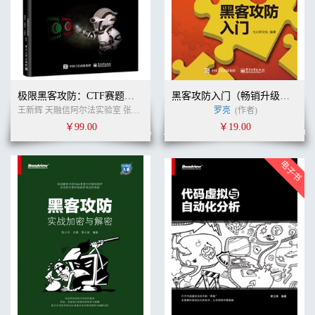
极限黑客攻防：CTF赛题揭秘
黑客攻防入门（畅销升级版）
王新辉 天融信阿尔法实验室 张黎元 郭勇生 (作者)
罗亮
(作者)
￥99.00
￥19.00