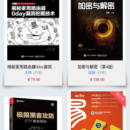
揭秘家用路由器0day漏洞挖掘技术
加密与解密（第4版）
王炜
(作者)
段钢
(作者)
￥79.00
￥198.00