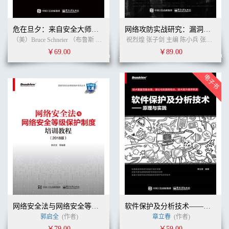
危在旦夕：来自安全大师的154条忠告
网络攻防实战研究：漏洞利用与提权
（美）Bruce Schneier （布鲁斯 施奈德 ） (作者)
戴士剑
戴士剑
(译者)
祝烈煌 张子剑 主编 陈小兵 张胜生 王坤 徐炎 编著
￥69.00
￥89.00
网络安全法与网络安全等级保护制度培训教程（2018版）
软件保护及分析技术——原理与实践
郭启全
(作者)
章立春
(作者)
￥79.00
￥59.00