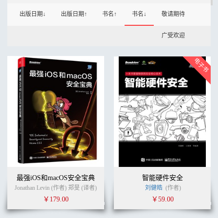
出版日期↓
出版日期↑
书名↑
书名↓
敬请期待
广受欢迎
最强iOS和macOS安全宝典
智能硬件安全
Jonathan Levin (作者) 郑旻 (译者)
刘健皓
(作者)
￥179.00
￥59.00