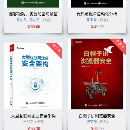
黑客攻防：实战加密与解密
代码虚拟与自动化分析
陈小兵
陈小兵
(作者)
章书琴
(作者)
￥69.00
￥49.00
大型互联网企业安全架构
白帽子讲浏览器安全
石祖文
(作者)
钱文祥
(作者)
￥55.30
￥59.00