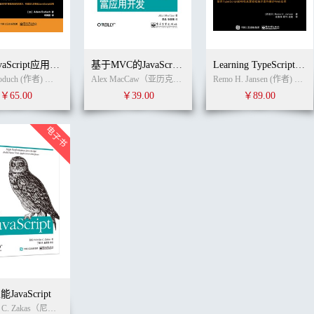
大型JavaScript应用最佳实践指南
基于MVC的JavaScript Web富应用开发
Learning TypeScript中文版
Adam Boduch (作者)
黄小璐
(译者)
Alex MacCaw（亚历克斯·麦卡劳） (作者)
李晶
(译者)
Remo H. Jansen (作者)
龙逸
￥65.00
￥39.00
￥89.00
JavaScript
Nicholas C. Zakas（尼古拉斯.泽卡斯） (作者)
丁琛
丁琛
(译者)