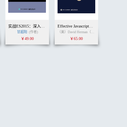
实战ES2015：深入现代JavaScript 应用开发
Effective Javascript：编写高质量JavaScript代码的68个有效方法 英文版
楠
(译者)
甘超阳
(作者)
（美）David Herman（大卫·赫尔曼） (作者) 无 (译者)
￥49.00
￥65.00