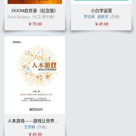
DOOM启世录（纪念版）
小白学运营
David Kushner（大卫·库什纳） (作者)
孙振南
(译者)
罗应婷
姚新军
(作者)
￥79.00
￥49.00
人本游戏——游戏让世界更美好
王世颖
(作者)
￥49.00