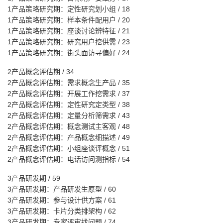
1产品策略研究期：定性研究划小组 / 18
1产品策略研究期：样本条件配用户 / 20
1产品策略研究期：座谈讨论辨特征 / 21
1产品策略研究期：研究用户挖供需 / 23
1产品策略研究期：街头面访寻偏好 / 24
2产品概念评估期 / 34
2产品概念评估期：需求概念生产品 / 35
2产品概念评估期：开展工作挖需求 / 37
2产品概念评估期：定性研究定类型 / 38
2产品概念评估期：定量分析筛需求 / 43
2产品概念评估期：概念测试主客观 / 48
2产品概念评估期：产品概念细描述 / 49
2产品概念评估期：小组座谈评概念 / 51
2产品概念评估期：电话访问测指标 / 54
3产品研发期 / 59
3产品研发期：产品研发生原型 / 60
3产品研发期：参与设计供方案 / 61
3产品研发期：卡片分类排架构 / 62
3产品研发期：专家评审找问题 / 74