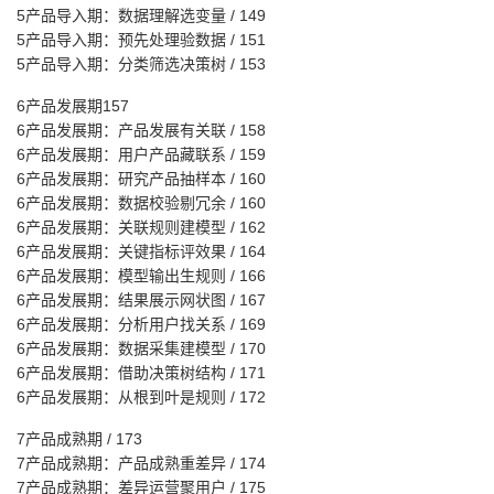
5产品导入期：数据理解选变量 / 149
5产品导入期：预先处理验数据 / 151
5产品导入期：分类筛选决策树 / 153
6产品发展期157
6产品发展期：产品发展有关联 / 158
6产品发展期：用户产品藏联系 / 159
6产品发展期：研究产品抽样本 / 160
6产品发展期：数据校验剔冗余 / 160
6产品发展期：关联规则建模型 / 162
6产品发展期：关键指标评效果 / 164
6产品发展期：模型输出生规则 / 166
6产品发展期：结果展示网状图 / 167
6产品发展期：分析用户找关系 / 169
6产品发展期：数据采集建模型 / 170
6产品发展期：借助决策树结构 / 171
6产品发展期：从根到叶是规则 / 172
7产品成熟期 / 173
7产品成熟期：产品成熟重差异 / 174
7产品成熟期：差异运营聚用户 / 175