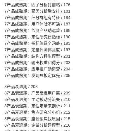
7产品成熟期：因子分析打前站 / 176
7产品成熟期：聚类分析后安排 / 181
7产品成熟期：细分群组有特征 / 184
7产品成熟期：用户体验不可缺 / 187
7产品成熟期：监测产品助运营 / 188
7产品成熟期：定性研究建指标 / 190
7产品成熟期：指标体系全涵盖 / 193
7产品成熟期：定量评测体验度 / 197
7产品成熟期：结构方程生模型 / 201
7产品成熟期：输出权重和得分 / 203
7产品成熟期：应用推广助运营 / 204
7产品成熟期：发现短板定优先 / 205
8产品衰退期 / 208
8产品衰退期：产品衰退用户离 / 209
8产品衰退期：主动被动分流失 / 210
8产品衰退期：定性定量来剖析 / 211
8产品衰退期：焦点研究分小组 / 212
8产品衰退期：座谈聚焦找原因 / 215
8产品衰退期：定量分析建模型 / 216