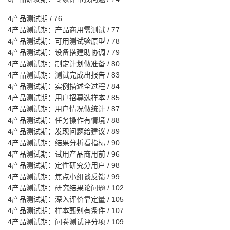
4产品测试期 / 76
4产品测试期：产品商用需测试 / 77
4产品测试期：可用测试验原型 / 78
4产品测试期：设备搭建助协调 / 79
4产品测试期：制定计划做准备 / 80
4产品测试期：测试完成出报告 / 83
4产品测试期：实例描述全过程 / 84
4产品测试期：用户招募选样本 / 85
4产品测试期：用户情况做统计 / 87
4产品测试期：任务操作有情境 / 88
4产品测试期：发现问题给建议 / 89
4产品测试期：结果分析看指标 / 90
4产品测试期：试用产品商用前 / 96
4产品测试期：定性研究分用户 / 98
4产品测试期：焦点小组谈反馈 / 99
4产品测试期：研究结果论问题 / 102
4产品测试期：深入评价靠定量 / 105
4产品测试期：样本甄别有条件 / 107
4产品测试期：问卷测试评分项 / 109