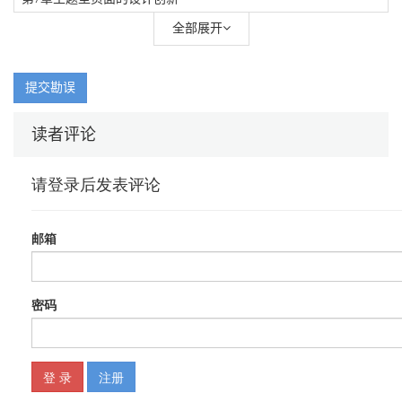
全部展开
第8章 文字的力与美
第9章 信息图形化设计
提交勘误
第10章 媒体产品的交互设计
第11章 回归与想象力
读者评论
第12章 大项目的设计管理与流程