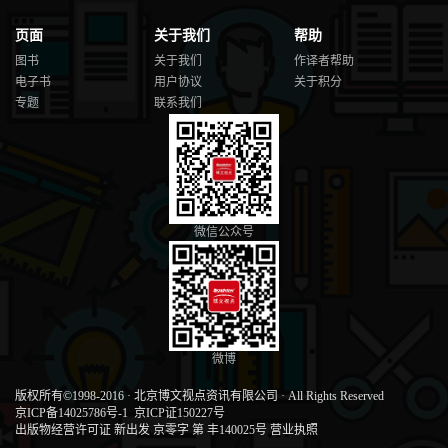
页面
关于我们
帮助
图书
关于我们
作译者帮助
电子书
用户协议
关于积分
专题
联系我们
微信公众号
微博
版权所有©1998-2016
·
北京博文视点资讯有限公司
·
All Rights Reserved
京ICP备14025786号-1
京ICP证150227号
出版物经营许可证 新出发 京零字 第 丰140025号
营业执照