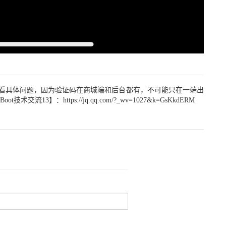
看一看具体问题，因为验证码在商城端和后台都有，不可能只在一端出
术交流13】：https://jq.qq.com/?_wv=1027&k=GsKkdERM
8
170