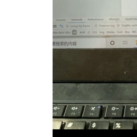
6.4.3 装载至Servlet容器 99
第7章 Spring Boot之Web开发和Spring MVC自动配置分析
7.1 Spring MVC自动配置内容 106
7.2 WebMvcAutoConfiguration源码分析 107
7.3 ViewResolver视图解析器的自动配置 109
7.4 自动注册Converter、Formatter 111
7.5 消息转换器HttpMessageConverter 113
7.6 Spring Boot对静态资源的映射规则 116
7.7 welcomePage和favicon配置 120
7.7.1 welcomePage配置 120
7.7.2 favicon配置 122
第8章 Thymeleaf模板引擎使用详解 126
8.1 模板引擎技术介绍 126
8.2 Thymeleaf模板引擎 127
8.2.1 Thymeleaf模板引擎介绍 127
8.2.2 Thymeleaf并非Spring Boot默认的模板引擎 128
8.3 Spring Boot之Thymeleaf 整合 129
8.3.1 引入Thymeleaf依赖 130
8.3.2 创建模板文件 132
9.3.3 编辑Controller代码 132
8.3.4 Thymeleaf模板引擎使用注意事项 134
8.4 Thymeleaf属性值讲解 135