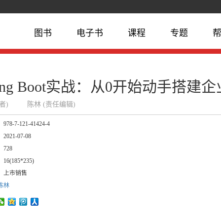
图书
电子书
课程
专题
ring Boot实战：从0开始动手搭建
作者)
陈林 (责任编辑)
：
978-7-121-41424-4
：
2021-07-08
：
728
：
16(185*235)
：
上市销售
陈林