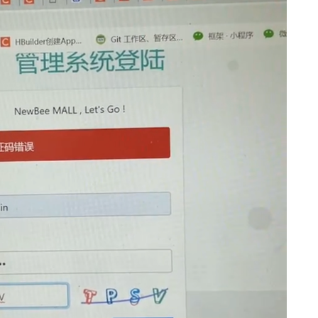
解析 54
读 78
的注册 91