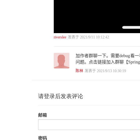
8.4.1 Thymeleaf模板解读 135
8.4.2 Thymeleaf属性值的设置 136
8.4.3 修改属性值实践 137
8.5 Thymeleaf语法讲解 139
8.5.1 Thymeleaf语法 139
8.5.2 Thymeleaf简单语法实践 141
riverslee
发表于 2021/9/11 10:12:42
8.5.3 Thymeleaf表达式 143
第9章 Spring Boot操作MySQL数据库 151
9.1 Spring Boot连接MySQL实践 151
加作者群聊一下。需要debug
9.1.1 Spring Boot对数据库连接的支持 151
问题。点击链接加入群聊【SpringBoot技
9.1.2 Spring Boot整合spring-boot-starter-jdbc 152
陈林
发表于 2021/9/13 10:30:19
9.1.3 Spring Boot连接MySQL数据库验证 155
9.2 Spring Boot数据源自动配置源码详解 157
9.2.1 Spring Boot默认数据源HikariDataSource 157
9.2.2 数据源自动配置类DataSourceAutoConfiguration 15
9.2.3 属性绑定 160
9.2.4 DataSourceConfiguration源码解析 160
9.3 使用JdbcTemplate进行数据库的增、删、改、查 164
9.3.1 JdbcTemplate介绍 165
9.3.2 详解JdbcTemplate对数据库的增、删、改、查 165
9.4 Spring Boot项目中MyBatis相关组件的自动配置讲解 
9.4.1 MyBatis简介 170