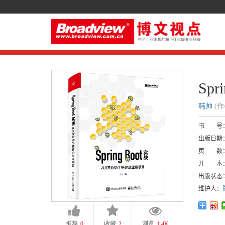
Sp
韩帅
(
书 号
出版日期
页 数
开 本
出版状态
维护人：
推荐
0
收藏
2
浏览
1.4K