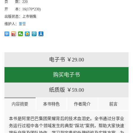
页 数：
220
开 本：
16(170*230)
出版状态：
上市销售
维护人：
董雪
电子书
￥29.00
购买电子书
纸质版
￥59.00
内容摘要
本书特色
作者简介
前言
本书是阿里巴巴集团荣耀背后的技术血泪史。全书通过分享业
务运行过程中各个领域发生的典型“踩坑”案例，帮助大家快速
提升自我及团队协作，学习到宝贵的处理经验及实践方案，为