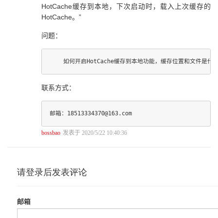
HotCache缓存到本地，下次启动时，载入上次缓存的
第5 章 运行管理域稳定性建设 187
HotCache。”
5.1 洞若观火，让故障无处遁形 188
5.2 体系化思考，高效解决运营商问题 197
问题：
5.3 以战养兵，以故障演练提升系统稳定性 203
联系方式：
bossbao
发表于 2020/5/22 10:40:36