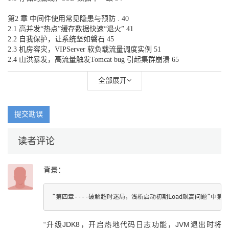
第2 章 中间件使用常见隐患与预防 . 40
2.1 高并发“热点”缓存数据快速“退火” 41
2.2 自我保护，让系统坚如磐石 45
2.3 机房容灾，VIPServer 软负载流量调度实例 51
2.4 山洪暴发，高流量触发Tomcat bug 引起集群崩溃 65
第3 章 数据库常见问题 80
全部展开
3.1 性能杀手，SQL 执行计划 81
3.2 波谲云诡，数据库延迟 92
3.3 风暴来袭，AliSQL 连接池调优 102
提交勘误
3.4 防患于未然，ORM 规约变更案例 110
3.5 云数据库，SQL 优化经典案例 114
读者评论
第4 章 业务研发经典案例 133
4.1 幂等控制，分布式锁超时情况和业务重试的并发 134
背景：
4.2 另类解法，分布式一致性 139
4.3 大道至简，从故障模型的边界状态切换到原始状态 143
4.4 疑案追踪，JSON 序列化不一致 154
4.5 从现象到本质，不保证顺序的Class.getMethods JVM 实现 .163
4.6 破解超时迷局，浅析启动初期load 飙高问题 172
4.7 洞悉千丝万缕，浅谈JIT 编译优化的误区 180
“升级JDK8，开启热地代码日志功能，JVM退出时将