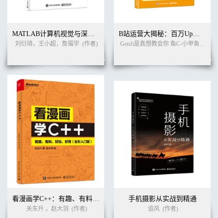
MATLAB计算机视觉与深度学习实战（第2版）
B站运营大揭秘：百万Up主真想教会你的创作笔记
刘衍琦，王小超，詹福宇
(作者)
GenJi是真想教会你 鱼C-小甲鱼 阿Test正经比比 编著
看漫画学C++：有趣、有料、好玩、好用（全彩入门版）
手机摄影从实战到精通
关东升 ，赵大羽
(作者)
追风
(作者)