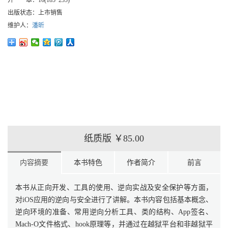
开 本：
16(185*235)
出版状态：
上市销售
维护人：
潘昕
纸质版
￥85.00
内容摘要
本书特色
作者简介
前言
本书从正向开发、工具的使用、逆向实战及安全保护等方面，
对iOS应用的逆向与安全进行了讲解。本书内容包括基本概念、
逆向环境的准备、常用逆向分析工具、类的结构、App签名、
Mach-O文件格式、hook原理等，并通过在越狱平台和非越狱平