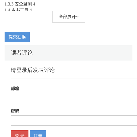
1.3.3 安全监测 4
1.4 本书工具 4
1.4.1 效率工具 4
全部展开
1.4.2 实用工具 5
1.4.3 逆向工具 5
提交勘误
第2章 越狱设备
2.1 什么是越狱 6
读者评论
2.2 Cydia 6
2.3 SSH 7
2.3.1 安装OpenSSH 8
2.3.2 配置dropbear 10
2.3.3 修改默认密码 11
2.3.4 公钥登录 11
2.3.5 通过USB登录 13
2.4 iOS系统结构 14
2.4.1 文件目录 15
2.4.2 文件权限 17
2.5 Cydia Substrate 18
2.5.1 MobileHooker 19
2.5.2 MobileLoader 19
2.5.3 Safe mode 20