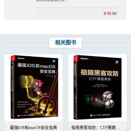
技术的原理和方法...
第6章 逆向进阶
6.1 程序加载 186
6.1.1 dyld简介 186
￥99.00
6.1.2 dyld加载流程 187
6.2 Mach-O文件格式 206
6.2.1 Mach-O文件的基本格式 206
6.2.2 Mach-O头部 208
6.2.3 Load Command 210
相关图书
6.2.4 虚拟地址和文件偏移 214
6.2.5 懒加载和非懒加载 217
6.2.6 Code Signature 223
6.3 ARM汇编 228
6.3.1 ARM架构和指令集 228
6.3.2 AArch64寄存器 229
6.3.3 指令集编码 231
6.3.4 AArch64指令 233
6.3.5 栈和方法 236
6.3.6 Objective-C汇编 245
6.4 hook 247
6.4.1 Method Swizzle 247
6.4.2 fishhook 248
6.4.3 Cydia Substrate 253
最强iOS和macOS安全宝典
极限黑客攻防：CTF赛题揭秘
6.4.4 Swift hook 256