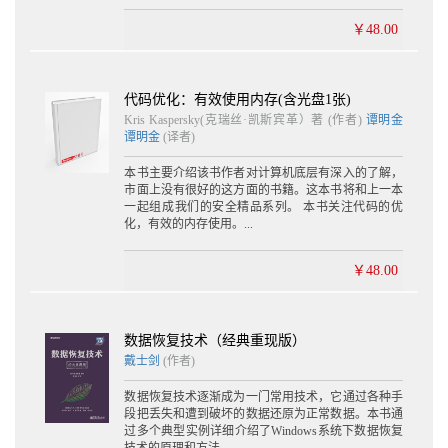
4.4.3 重签名 107
￥48.00
第5章 分析与调试
5.1 静态分析 109
5.1.1 Hopper 109
代码优化：有效使用内存(含光盘1张)
5.1.2 IDA 118
Kris Kaspersky(克瑞丝·凯斯宾革）著 (作者)
谭明金
5.1.3 静态库分析 125
谭明金
(译者)
5.2 动态调试 128
5.2.1 LLDB调试 128
本书主要介绍该书作者对计算机底层有深入的了解，
5.2.2 LLDB解密 141
市面上没有很好的这方面的书籍。这本书将和上一本
一起组成我们的安全精品系列。 本书关注代码的优
5.2.3 用Xcode调试第三方应用 144
化，有效的内存使用。...
5.2.4 LLDB的高级调试技巧 151
5.3 Theos 167
5.3.1 Theos的安装 168
￥48.00
5.3.2 Theos的基本应用 168
5.3.3 Theos的高级应用 172
5.4 MonkeyDev 177
数据恢复技术（经典重现版）
5.4.1 安装MonkeyDev 178
戴士剑
(作者)
5.4.2 Logos Tweak 179
5.4.3 CaptainHook Tweak 181
数据恢复技术逐渐成为一门常用技术，它通过各种手
5.4.4 Command-line Tool 185
段把丢失和遭到破坏的数据还原为正常数据。本书通
过多个典型实例详细介绍了Windows系统下数据恢复