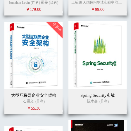
Jonathan Levin (作者) 郑旻 (译者)
王新辉 天融信阿尔法实验室 张黎元 郭勇生 (作者)
6.5 动态库 259
￥179.00
￥99.00
6.5.1 编译和注入 260
6.5.2 导出和隐藏符号 260
6.5.3 C++ 和OC动态库 263
6.5.4 其他常见问题 267
第7章 实战演练
7.1 越狱设备分析 270
7.1.1 分析准备 270
7.1.2 开始分析 272
7.1.3 编写Tweak 284
7.1.4 安装与小结 287
7.2 非越狱设备分析 288
7.2.1 创建MonkeyDev项目 288
7.2.2 非越狱逆向实战 291
7.2.3 编写hook代码 303
大型互联网企业安全架构
Spring Security实战
7.2.4 制作非越狱Pod 304
石祖文
(作者)
陈木鑫
(作者)
7.2.5 小结 308
￥55.30
7.3 Frida实战应用 309
7.3.1 Frida的安装 309
7.3.2 Frida的初级使用 311
7.3.3 Frida的高级使用 319