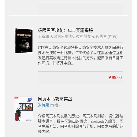
3.5 抓包 52
3.5.1 Charles抓包 53
3.5.2 修改网络请求 55
3.5.3 HTTPS抓包 59
3.5.4 Wireshark抓包 60
极限黑客攻防：CTF赛题揭秘
王新辉 天融信阿尔法实验室 张黎元 郭勇生 (作者)
第4章 开发储备
CTF在网络安全领域特指网络安全技术人员之间进行
4.1 App的结构及构建 66
技术竞技的一种比赛。CTF代替了以往黑客通过互相
4.1.1 获取应用包 66
发起真实攻击进行技术比拼的方式，题目来自日常工
4.1.2 应用包的格式 71
作环境，并将其中的...
4.1.3 应用的构建过程 72
4.2 界面结构和事件传递 76
￥99.00
4.2.1 界面的组成 76
4.2.2 界面事件的响应 79
4.3 类与方法 83
4.3.1 类与方法的底层实现 84
网页木马攻防实战
4.3.2 运行时类的结构 89
罗诗尧
(作者)
4.3.3 消息机制 91
4.3.4 runtime的应用 94
介绍网页木马发展的历史、网页木马剖析、调试器与
4.4 App签名 98
脚本语言、缓冲区溢出的概念、shellcode的编写、网
马免杀方法、网马实例编写与分析、网页木马的防范
4.4.1 配置Xcode签名 98
等内容。 ...
4.4.2 App签名的原理 100