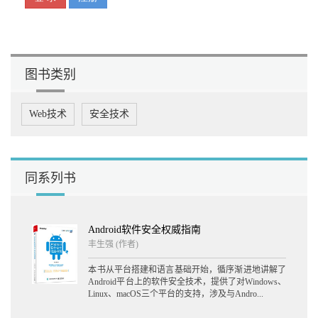
2.6 越狱必备工具 21
2.6.1 adv-cmds 21
2.6.2 appsync 21
2.6.3 iFile 21
2.6.4 scp 22
图书类别
第3章 逆向工具详解
3.1 应用解密 23
Web技术
安全技术
3.1.1 dumpdecrypted 23
3.1.2 Clutch 28
3.1.3 小结 30
3.2 class-dump 30
3.2.1 class-dump的使用 30
同系列书
3.2.2 class-dump的原理 33
3.2.3 OC和Swift混编 40
3.3 Reveal 41
Android软件安全权威指南
3.3.1 开发集成Reveal 41
丰生强
(作者)
3.3.2 越狱注入Reveal 42
3.4 Cycript 43
本书从平台搭建和语言基础开始，循序渐进地讲解了
3.4.1 开发集成Cycript 44
Android平台上的软件安全技术，提供了对Windows、
3.4.2 使用Cycript越狱 45
Linux、macOS三个平台的支持，涉及与Andro...
3.4.3 使用Cycript分析应用 46
3.4.4 Cycript的高级用法 49