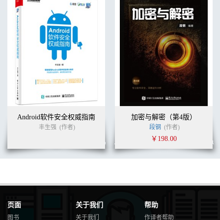
7.3.4 小结 326
第8章 安全保护
8.1 数据加密 327
8.1.1 本地存储加密 328
8.1.2 网络传输加密 328
8.1.3 字符串加密 333
8.2 静态混淆 341
8.2.1 宏定义 342
8.2.2 二进制修改 347
8.3 动态保护 349
8.3.1 反调试 349
Android软件安全权威指南
加密与解密（第4版）
8.3.2 反反调试 352
丰生强
(作者)
段钢
(作者)
8.3.3 反注入 359
￥198.00
8.3.4 hook检测 360
8.3.5 完整性校验 361
8.4 代码混淆 363
8.4.1 什么是LLVM 363
8.4.2 下载和编译LLVM 364
8.4.3 开发和调试Pass 366
8.4.4 OLLVM源代码分析 373
页面
关于我们
帮助
8.4.5 替换Xcode编译器 379
图书
关于我们
作译者帮助
8.4.6 静态库混淆 389