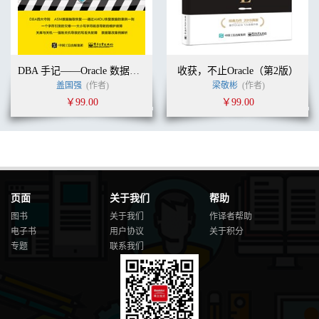
........................................................................................................
27
4.4 视图
............................................................................................................
27
DBA 手记——Oracle 数据安全的警示与原则
收获，不止Oracle（第2版）
4.4.1 视图的概念
盖国强
(作者)
梁敬彬
(作者)
.................................................................................................... 27
￥99.00
￥99.00
4.4.2 视图的注解
.................................................................................................... 28
4.5 物化视图
............................................................................................................
28
4.5.1 物化视图的概念
页面
关于我们
帮助
............................................................................................ 28
4.5.2 物化视图的注解
图书
关于我们
作译者帮助
............................................................................................ 28
电子书
用户协议
关于积分
4.6 同义词
专题
联系我们
............................................................................................................
29
4.6.1 同义词的概念
................................................................................................ 29
4.6.2 同义词的注解