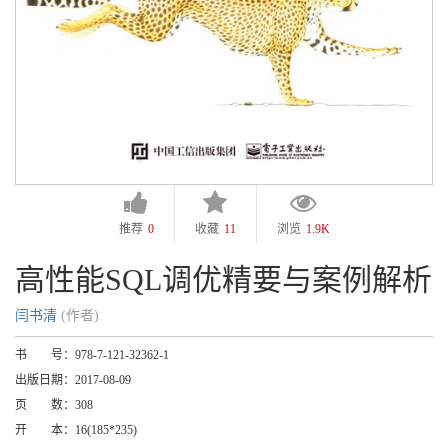
推荐
0
收藏
11
浏览
1.9K
高性能SQL调优精要与案例解析
闫书清
(作者)
书 号：
978-7-121-32362-1
出版日期：
2017-08-09
页 数：
308
开 本：
16(185*235)